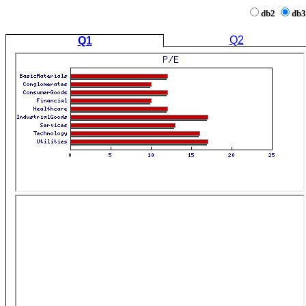
db2
db3
Q2
Q1